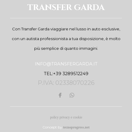
TRANSFER GARDA
Con Transfer Garda viaggiare nel lusso in auto esclusive,
con un autista professionista a tua disposizione, è molto
più semplice di quanto immagini.
INFO@TRANSFERGARDA.IT
TEL:+39 3289512249
P.IVA: 02338070226
policy privacy e cookie
Concept by
tecnoprogress.net