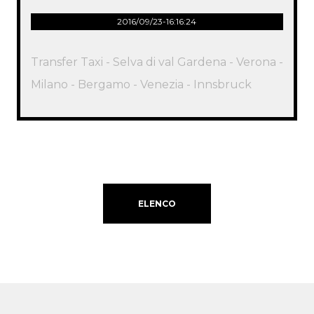
2016/09/23-16:16:24
Transfer Taxi - Selva di val Gardena - Verona -
Milano - Bergamo - Venezia - Innsbruck
ELENCO