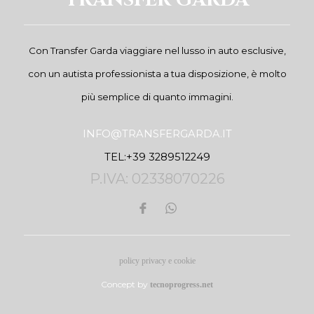
Con Transfer Garda viaggiare nel lusso in auto esclusive,
con un autista professionista a tua disposizione, è molto
più semplice di quanto immagini.
INFO@TRANSFERGARDA.IT
TEL:+39 3289512249
P.IVA: 02338070226
policy privacy e cookie
Concept by
tecnoprogress.net