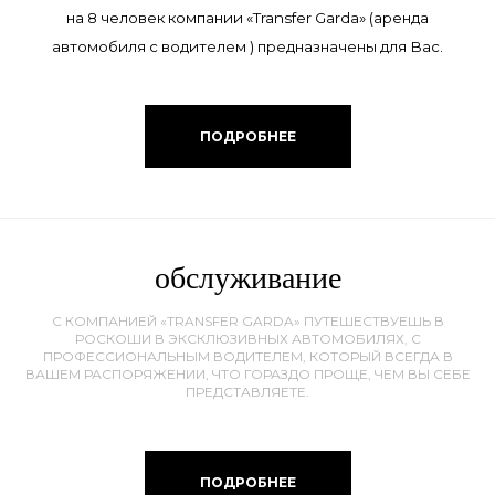
на 8 человек компании «Transfer Garda» (аренда
автомобиля с водителем ) предназначены для Вас.
ПОДРОБНЕЕ
обслуживание
С КОМПАНИЕЙ «TRANSFER GARDA» ПУТЕШЕСТВУЕШЬ В
РОСКОШИ В ЭКСКЛЮЗИВНЫХ АВТОМОБИЛЯХ, С
ПРОФЕССИОНАЛЬНЫМ ВОДИТЕЛЕМ, КОТОРЫЙ ВСЕГДА В
ВАШЕМ РАСПОРЯЖЕНИИ, ЧТО ГОРАЗДО ПРОЩЕ, ЧЕМ ВЫ СЕБЕ
ПРЕДСТАВЛЯЕТЕ.
ПОДРОБНЕЕ